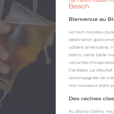
Beach
Bienvenue au Bis
Le tout nouveau joya
destination gastronom
côtière américaine. I
bistro, cette table m
vibrantes d’inspirati
Caraïbes. Le résultat
accompagnée de créat
vos nouveaux plats p
Des racines clas
Au Bistro Collins, nou