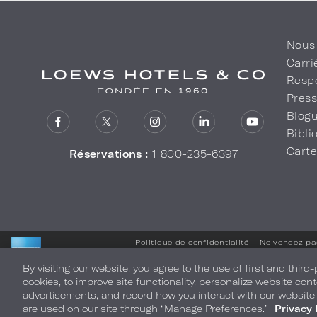
Nous 
Carri
Respo
Pres
Blog
Bibl
Cart
Réservations :
1 800-235-6397
Politique de confidentialité
Ne vendez pa
By visiting our website, you agree to the use of first and third
LOEWS HOTELS & CO
cookies, to improve site functionality, personalize website cont
WARMLY WELCOMES
advertisements, and record how you interact with our website
are used on our site through “Manage Preferences.”
Privacy 