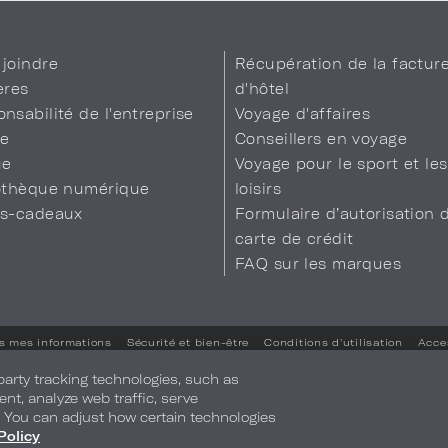
joindre
Récupération de la factur
ères
d'hôtel
nsabilité de l'entreprise
Voyage d'affaires
se
Conseillers en voyage
ue
Voyage pour le sport et les
iothèque numérique
loisirs
es-cadeaux
Formulaire d’autorisation 
carte de crédit
FAQ sur les marques
s mes informations
Sécurité et bien-être
Conditions d'utilisation
Acces
Vos préférences en matière de confidentialité
-party tracking technologies, such as
ent, analyze web traffic, serve
. You can adjust how certain technologies
Policy