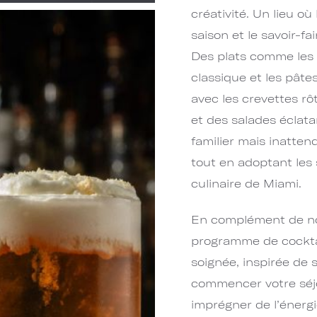
créativité. Un lieu où
saison et le savoir-f
Des plats comme les 
classique et les pâtes
avec les crevettes rô
et des salades éclata
familier mais inatte
tout en adoptant les 
culinaire de Miami.
En complément de not
programme de cocktai
soignée, inspirée de 
commencer votre séjo
imprégner de l’énergi