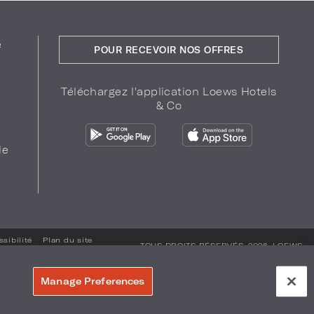
e
POUR RECEVOIR NOS OFFRES
Téléchargez l'application Loews Hotels
& Co
de
sibilité
Plan du site
TOUS DROITS RÉSERVÉS. 2026.
LOEWS
HOTELS & CO
.
Manage Preferences