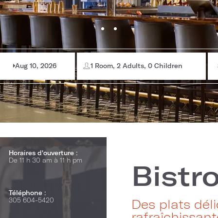
Aug 10, 2026
1 Room, 2 Adults, 0 Children
Horaires d'ouverture :
De 11 h 30 am à 11 h pm
Bistro
Téléphone :
305 604-5420
Des plats dél
rafraîchissan