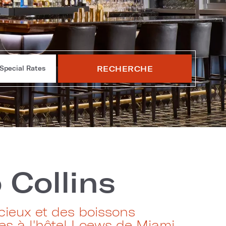
RECHERCHE
Special Rates
 Collins
icieux et des boissons
tes à l'hôtel Loews de Miami