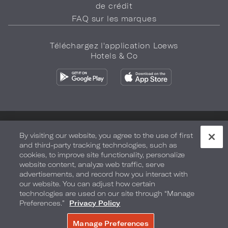
de crédit
FAQ sur les marques
Téléchargez l'application Loews
Hotels & Co
Politique de confidentialité
Ne vendez pas mes informations
By visiting our website, you agree to the use of first
and third-party tracking technologies, such as
Sécurité et bien-être
Conditions d'utilisation
Accessibilité
cookies, to improve site functionality, personalize
website content, analyze web traffic, serve
Plan du site
Vos préférences en matière de confidentialité
advertisements, and record how you interact with
our website. You can adjust how certain
TOUS DROITS RÉSERVÉS. 2026.
LOEWS HOTELS & CO
.
technologies are used on our site through “Manage
Preferences.”
Privacy Policy
Manage Preferences