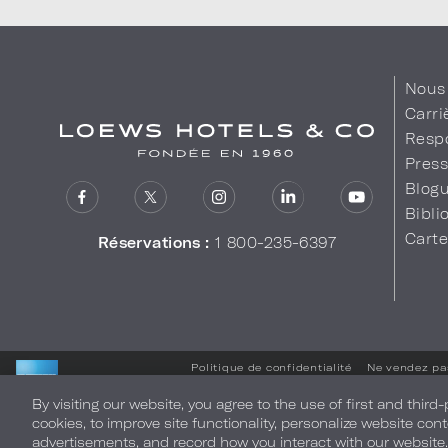
Nous 
Carri
Respo
Pres
Blog
Bibl
Cart
Réservations :
1 800-235-6397
Politique de confidentialité
Ne vendez pa
By visiting our website, you agree to the use of first and third
LOEWS HOTELS & CO
cookies, to improve site functionality, personalize website cont
WARMLY WELCOMES
advertisements, and record how you interact with our website