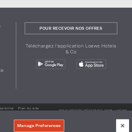
e
POUR RECEVOIR NOS OFFRES
Téléchargez l'application Loews Hotels
& Co
de
sibilité
Plan du site
TOUS DROITS RÉSERVÉS. 2026.
LOEWS
HOTELS & CO
.
Manage Preferences