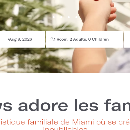
Aug 9, 2026
1 Room, 2 Adults, 0 Children
s adore les fam
istique familiale de Miami où se c
inoubliables