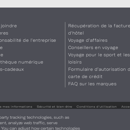
joindre
Récupération de la factur
ères
d'hôtel
nsabilité de l'entreprise
Voyage d'affaires
se
Conseillers en voyage
ue
Voyage pour le sport et les
iothèque numérique
loisirs
es-cadeaux
Formulaire d’autorisation 
carte de crédit
FAQ sur les marques
s mes informations
Sécurité et bien-être
Conditions d'utilisation
Acces
Vos préférences en matière de confidentialité
-party tracking technologies, such as
ent, analyze web traffic, serve
. You can adjust how certain technologies