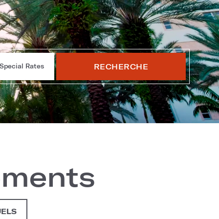
RECHERCHE
Special Rates
ements
UELS