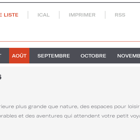
 LISTE
ICAL
IMPRIMER
RSS
T
AOÛT
SEPTEMBRE
OCTOBRE
NOVEM
6
eure plus grande que nature, des espaces pour loisir
rables et des aventures qui attendent votre petit voy