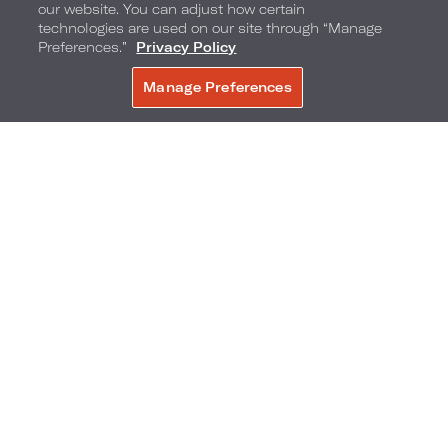
our website. You can adjust how certain
technologies are used on our site through “Manage
Preferences.”
Privacy Policy
Manage Preferences
RÉSERVER
Heures festives au Bistro Collins
Heures festives au Bistro Collins