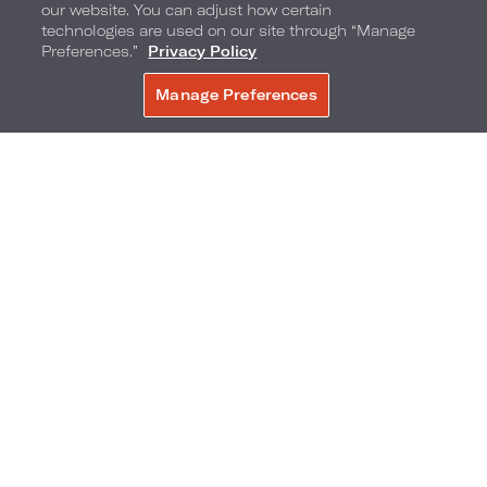
our website. You can adjust how certain
technologies are used on our site through “Manage
Preferences.”
Privacy Policy
Manage Preferences
RÉSERVER
Heures festives au Bistro Collins
Heures festives au Bistro Collins