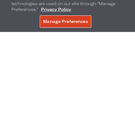
technologies are used on our site through “Manage
Preferences.”
Privacy Policy
Manage Preferences
RÉSERVER
Jeux
Passez vos après-midis au soleil et profitez d’activités
avec notre maître des jeux sur la plage principale