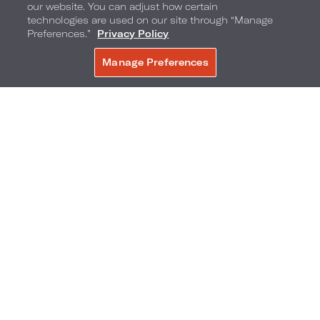
our website. You can adjust how certain
technologies are used on our site through “Manage
Preferences.”
Privacy Policy
Manage Preferences
RÉSERVER
Heures festives au Bistro Collins
Heures festives au Bistro Collins