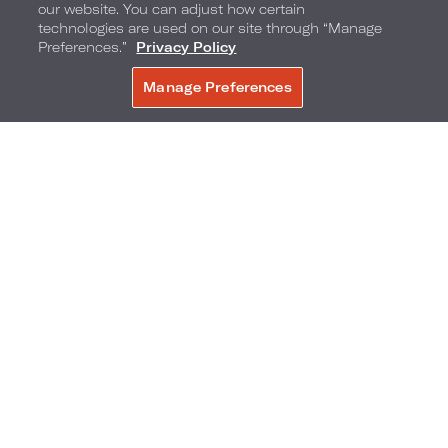
our website. You can adjust how certain
technologies are used on our site through “Manage
Preferences.”
Privacy Policy
Manage Preferences
RÉSERVER
Heures festives au Bistro Collins
Heures festives au Bistro Collins