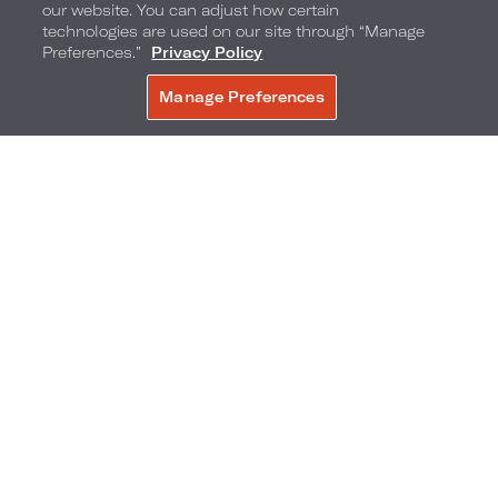
our website. You can adjust how certain
technologies are used on our site through “Manage
Preferences.”
Privacy Policy
Manage Preferences
RÉSERVER
Heures festives au Bistro Collins
Heures festives au Bistro Collins