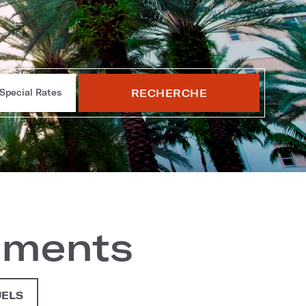
RECHERCHE
Special Rates
ements
UELS