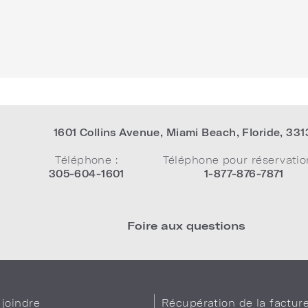
1601 Collins Avenue
,
Miami Beach
,
Floride
,
331
Téléphone :
Téléphone pour réservatio
305-604-1601
1-877-876-7871
Foire aux questions
joindre
Récupération de la factur