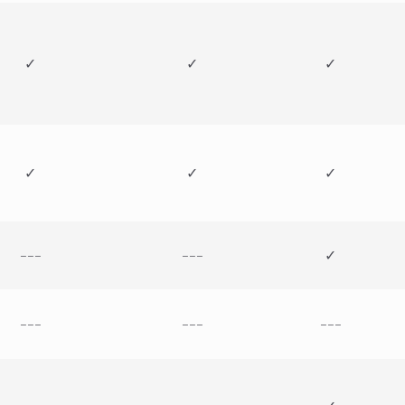
✓
✓
✓
✓
✓
✓
---
---
✓
---
---
---