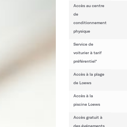
Accès au centre
de
conditionnement
physique
Service de
voiturier à tarif
préférentiel*
Accès à la plage
de Loews
Accès à la
piscine Loews
Accès gratuit à
des événements