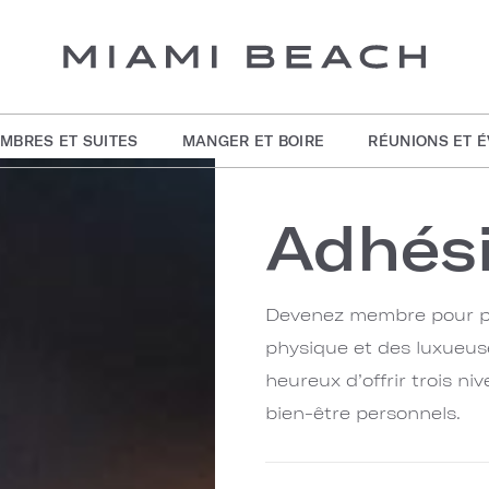
MBRES ET SUITES
MANGER ET BOIRE
RÉUNIONS ET 
Adhés
Devenez membre pour pr
physique et des luxue
heureux d’offrir trois n
bien-être personnels.