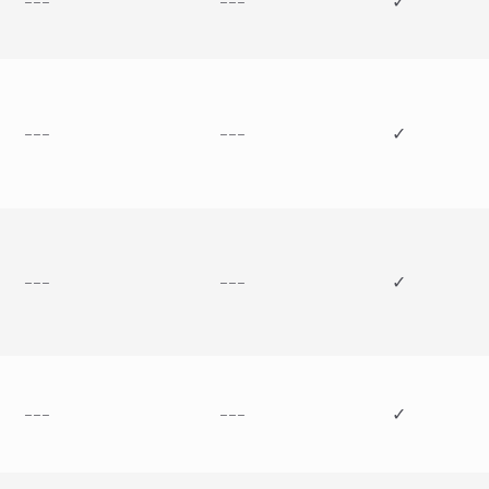
---
---
✓
---
---
✓
---
---
✓
---
---
✓