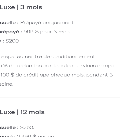
Luxe | 3 mois
suelle :
Prépayé uniquement
répayé :
999 $ pour 3 mois
e :
$200
 de spa, au centre de conditionnement
5 % de réduction sur tous les services de spa
l. 100 $ de crédit spa chaque mois, pendant 3
scine.
uxe | 12 mois
uelle :
$250.
payé :
2,499 $ par an