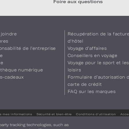
Foire aux questions
joindre
Récupération de la factur
ères
d'hôtel
nsabilité de l'entreprise
Voyage d'affaires
se
Conseillers en voyage
ue
Voyage pour le sport et les
iothèque numérique
loisirs
es-cadeaux
Formulaire d’autorisation 
carte de crédit
FAQ sur les marques
s mes informations
Sécurité et bien-être
Conditions d'utilisation
Acces
Vos préférences en matière de confidentialité
-party tracking technologies, such as