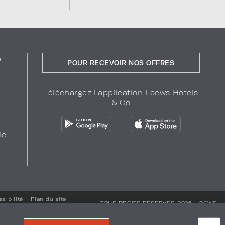
e
POUR RECEVOIR NOS OFFRES
Téléchargez l'application Loews Hotels
& Co
de
sibilité
Plan du site
TOUS DROITS RÉSERVÉS. 2026.
LOEWS
HOTELS & CO
.