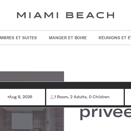
MBRES ET SUITES
MANGER ET BOIRE
RÉUNIONS ET 
nseignements sur la
Salle
ambre
Aug 8, 2026
1 Room, 2 Adults, 0 Children
Capacité maximale :
20
privé