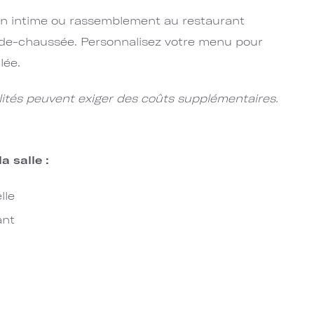
on intime ou rassemblement au restaurant
-de-chaussée. Personnalisez votre menu pour
​​​​​
lités peuvent exiger des coûts supplémentaires.
a salle :
lle
ant