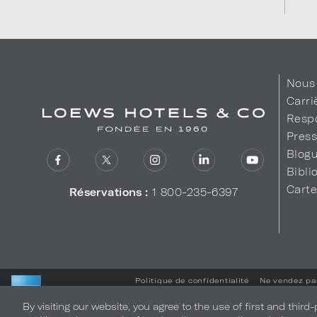
Nous 
Carri
Respo
Pres
Blog
Bibl
Cart
Réservations :
1 800-235-6397
Politique de confidentialité
Ne vendez pa
By visiting our website, you agree to the use of first and third
LOEWS HOTELS & CO