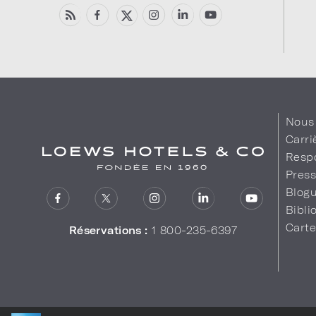
Nous 
Carri
Respo
Pres
Blog
Bibl
Cart
Réservations :
1 800-235-6397