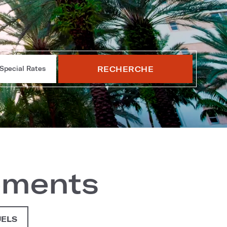
RECHERCHE
Special Rates
ements
UELS