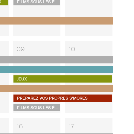
FÊTES DE LA VEILLE DU JOUR DE L'AN AU SOBE KIDS CLUB
FILMS SOUS LES ÉTOILES
09
10
JEUX
PRÉPAREZ VOS PROPRES S'MORES
FILMS SOUS LES ÉTOILES
16
17