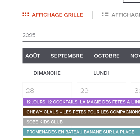
AFFICHAGE GRILLE
AFFICHAGE
2025
AOÛT
SEPTEMBRE
OCTOBRE
NO
DIMANCHE
LUNDI
28
29
3
12 JOURS. 12 COCKTAILS. LA MAGIE DES FÊTES À L’INF
CHEWY CLAUS – LES FÊTES POUR LES COMPAGNONS
SOBE KIDS CLUB
PROMENADES EN BATEAU BANANE SUR LA PLAGE