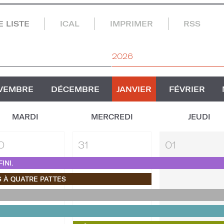
 LISTE
ICAL
IMPRIMER
RSS
2026
VEMBRE
DÉCEMBRE
JANVIER
FÉVRIER
MARDI
MERCREDI
JEUDI
0
31
01
INI.
 À QUATRE PATTES