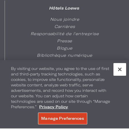
Hôtels Loews
Nous joindre
Carrières
Responsabilité de l'entreprise
Presse
Blogue
Bibliothèque numérique
Cartes-cadeaux
By visiting our website, you agree to the use of first
Liens rapides
and third-party tracking technologies, such as
cookies, to improve site functionality, personalize
Récupération de la facture d'hôtel
website content, analyze web traffic, serve
advertisements, and record how you interact with
Voyage d'affaires
our website. You can adjust how certain
Conseillers en voyage
technologies are used on our site through “Manage
Voyage pour le sport et les loisirs
Preferences.”
Privacy Policy
Formulaire d’autorisation de carte
Manage Preferences
de crédit
FAQ sur les marques