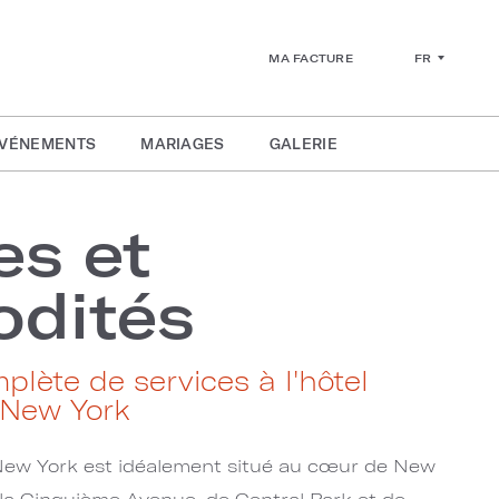
FR
MA FACTURE
ÉVÉNEMENTS
MARIAGES
GALERIE
es et
dités
ète de services à l'hôtel
 New York
New York est idéalement situé au cœur de New
 la Cinquième Avenue, de Central Park et de