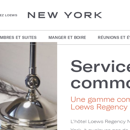
HEZ LOEWS
MBRES ET SUITES
MANGER ET BOIRE
RÉUNIONS ET 
Servic
commo
Une gamme compl
Loews Regency
L'hôtel Loews Regency 
York, à quelques pas de