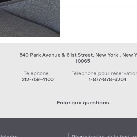
540 Park Avenue & 61st Street
,
New York
,
New Y
10065
Téléphone :
Téléphone pour réservation
212-759-4100
1-877-878-6204
Foire aux questions
joindre
Récupération de la factur