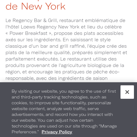
de New York
Le Regency Bar & Grill, restaurant emblématique de
l'hôtel Loews Regency New York et lieu du célèbre
« Power Breakfast », propose des plats accessibles
axés sur les ingrédients. En saisissant le style
classique d'un bar and grill raffiné, l'équipe crée des
plats de la meilleure qualité, préparés simplement et
parfaitement exécutés. Le restaurant utilise des
produits provenant de l'agriculture biologique de la
région, et encourage les pratiques de pêche éco-
responsable, avec des ingrédients de saison
reconnaissables. Les invités en quête d'option
culinaires durables peuvent y déguster des mets de
By visiting our website, you agree to the use of first
and third-party tracking technologies, such as
qualité, jour après jour.
cookies, to improve site functionality, personalize
website content, analyze web traffic, serve
Nous nous réjouissons de proposer aux clients des
advertisements, and record how you interact with
produits locaux uniques, sans quitter l'hôtel.
Les
our website. You can adjust how certain
réservations sont fortement encouragées.
technologies are used on our site through “Manage
Preferences.”
Privacy Policy