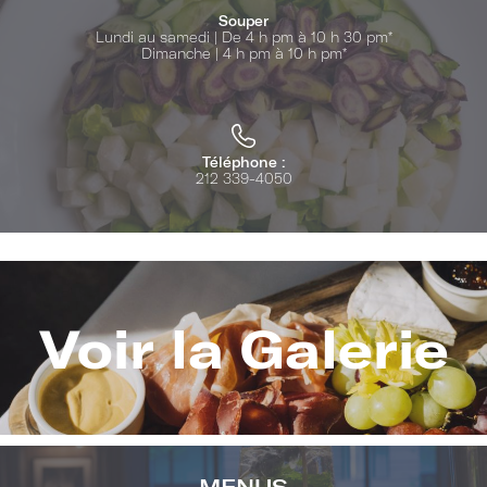
Souper
Lundi au samedi | De 4 h pm à 10 h 30 pm*
Dimanche | 4 h pm à 10 h pm*
Téléphone :
212 339-4050
Voir la Galerie
Image
(Gallery
"Dining"
MENUS