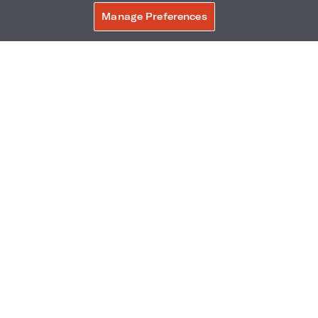
MENUS
Manage Preferences
RÉSERVER
FAIRE UNE RÉSERVATION
540 Park Avenue & 61st Street
,
New York
,