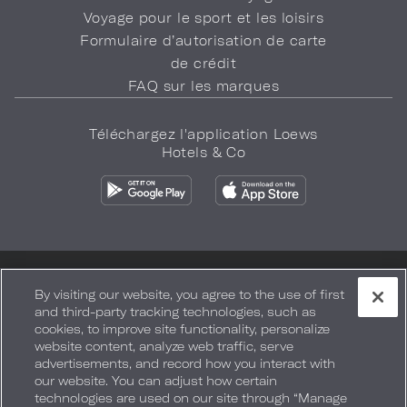
Voyage pour le sport et les loisirs
Formulaire d’autorisation de carte
de crédit
FAQ sur les marques
Téléchargez l'application Loews
Hotels & Co
Politique de confidentialité
Ne vendez pas mes informations
By visiting our website, you agree to the use of first
and third-party tracking technologies, such as
Sécurité et bien-être
Conditions d'utilisation
Accessibilité
cookies, to improve site functionality, personalize
website content, analyze web traffic, serve
Plan du site
Vos préférences en matière de confidentialité
advertisements, and record how you interact with
our website. You can adjust how certain
TOUS DROITS RÉSERVÉS. 2026.
LOEWS HOTELS & CO
.
technologies are used on our site through “Manage