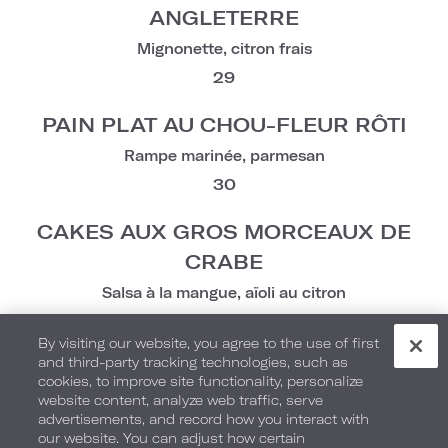
ANGLETERRE
Mignonette, citron frais
29
PAIN PLAT AU CHOU-FLEUR RÔTI
Rampe marinée, parmesan
30
CAKES AUX GROS MORCEAUX DE
CRABE
Salsa à la mangue, aïoli au citron
36
By visiting our website, you agree to the use of first
and third-party tracking technologies, such as
COCKTAIL DE CREVETTES
cookies, to improve site functionality, personalize
Sauce cocktail, citron
website content, analyze web traffic, serve
advertisements, and record how you interact with
29
our website. You can adjust how certain