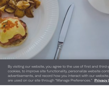
By visiting our website, you agree to the use of first and third
cookies, to improve site functionality, personalize website cont
advertisements, and record how you interact with our website
are used on our site through “Manage Preferences.”
Privacy 