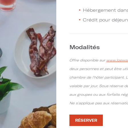
Hébergement dans
Crédit pour déjeu
Modalités
Offre disponible sur
www.loewsh
deux personnes et peut être util
chambre de l’hôtel participant. 
valable par jour. Sous réserve de
aux groupes ou aux forfaits nég
Ne s'applique pas aux réservati
RÉSERVER