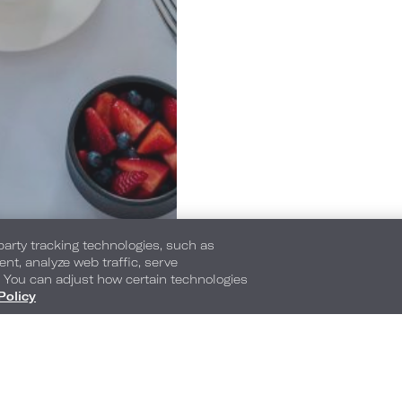
-party tracking technologies, such as
ent, analyze web traffic, serve
. You can adjust how certain technologies
Policy
540 Park Avenue & 61st Street
,
New York
,
New Y
10065
Téléphone :
Téléphone pour réservation
212-759-4100
1-877-878-6204