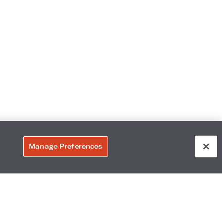
Manage Preferences
ork
,
Accessibilité
s :
Les environs