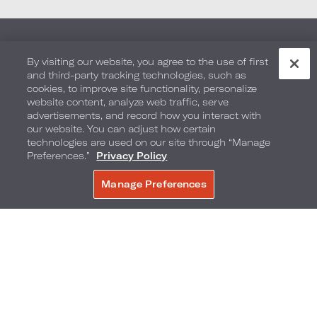
By visiting our website, you agree to the use of first
and third-party tracking technologies, such as
cookies, to improve site functionality, personalize
website content, analyze web traffic, serve
advertisements, and record how you interact with
our website. You can adjust how certain
technologies are used on our site through “Manage
Réservations :
1 800-235-6397
Preferences.”
Privacy Policy
POUR RECEVOIR NOS OFFRES
Manage Preferences
Hôtels Loews
Nous joindre
Carrières
Responsabilité de l'entreprise