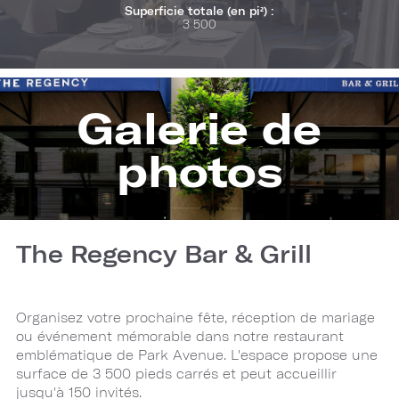
Superficie totale (en pi²) :
3 500
Galerie de
photos
The Regency Bar & Grill
Organisez votre prochaine fête, réception de mariage
ou événement mémorable dans notre restaurant
emblématique de Park Avenue. L'espace propose une
surface de 3 500 pieds carrés et peut accueillir
jusqu'à 150 invités.