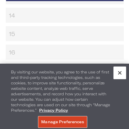
14
15
16
17
By visiting our website, you agree to the use of first
and third-party tracking technologies, such as
cookies, to improve site functionality, personalize
18
website content, analyze web traffic, serve
advertisements, and record how you interact with
our website. You can adjust how certain
JEUX
technologies are used on our site through “Manage
Preferences.”
Privacy Policy
PRÉPAREZ VOS PROPRES S'MORES
Manage Preferences
RÉSERVER
FILMS SOUS LES ÉTOILES