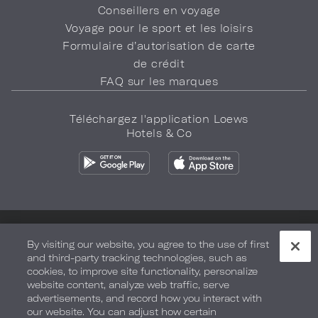
Conseillers en voyage
Voyage pour le sport et les loisirs
Formulaire d’autorisation de carte
de crédit
FAQ sur les marques
Téléchargez l'application Loews
Hotels & Co
Politique de confidentialité
Ne vendez pas mes informations
By visiting our website, you agree to the use of first
and third-party tracking technologies, such as
Sécurité et bien-être
Conditions d'utilisation
Accessibilité
cookies, to improve site functionality, personalize
website content, analyze web traffic, serve
Plan du site
Vos préférences en matière de confidentialité
advertisements, and record how you interact with
our website. You can adjust how certain
TOUS DROITS RÉSERVÉS. 2026.
LOEWS HOTELS & CO
.