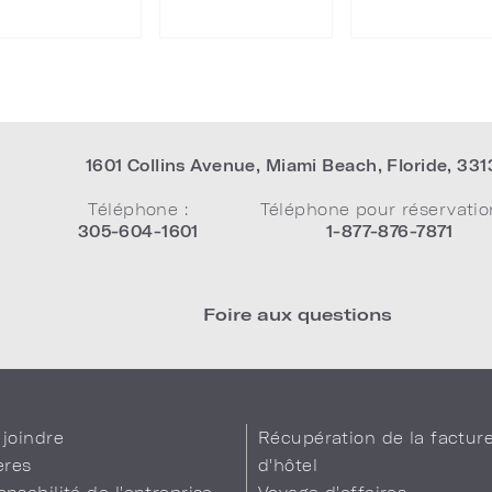
1601 Collins Avenue
,
Miami Beach
,
Floride
,
331
Téléphone :
Téléphone pour réservatio
305-604-1601
1-877-876-7871
Foire aux questions
joindre
Récupération de la factur
ères
d'hôtel