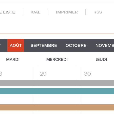
 LISTE
ICAL
IMPRIMER
RSS
T
AOÛT
SEPTEMBRE
OCTOBRE
NOVEM
MARDI
MERCREDI
JEUDI
8
29
30