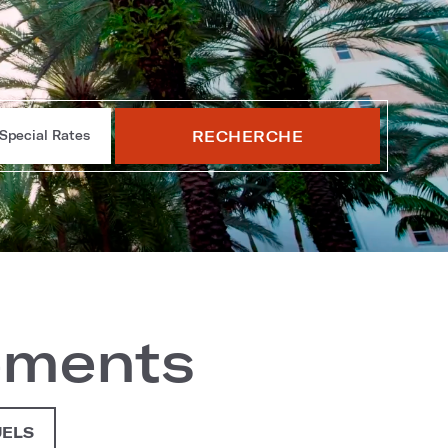
RECHERCHE
Special Rates
ements
UELS