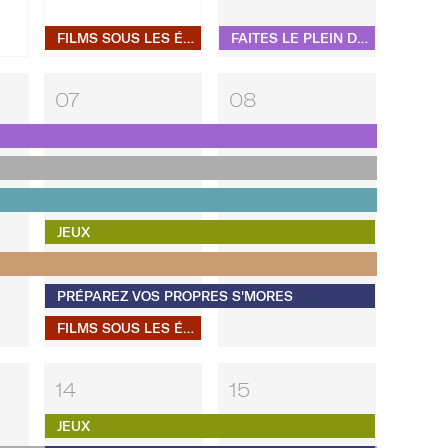
FILMS SOUS LES ÉTOILES
FAITES LE PLEIN D’ÉNERGIE DÈS LE MATIN AVEC BEAU MONDE PILATES
07
08
JEUX
PRÉPAREZ VOS PROPRES S'MORES
FILMS SOUS LES ÉTOILES
14
15
JEUX